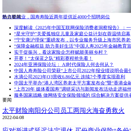
助力稳就业，国寿寿险近两年提供近4000个招聘岗位
热点要闻
深度解读《2025年中国互联网保险消费者洞察报告》：
“星光守护”关爱孤独症儿童及家庭公益计划在蓉温情启幕
“宁安康沪理保”重磅发布，以专业服务升级上海市民养老
“保障金融权益 助力美好生活”中国人寿2025年金融教
实干促振兴，看这家险企怎样赋能美丽乡村？
开赛！“太保蓝之队”精彩赛程抢先看！
2024年亚洲保险论坛： AI时代保险人何去何从？
中国人寿寿险公司荣获“上市公司2022年报业绩说明会最
水滴公司2023年Q3营收6.86亿元 连续7个季度实现盈利
中国太平举办“港人湾区养老太平方案发布会”暨“香港金
“上市20年 媒体看国寿”调研采访与新闻发布活动走进福
服务国家战略 做网络安全保险领域的 综合解决方案提供
要闻
太平财险南阳分公司员工两闯火海奋勇救火
2022-04-08
应对渐进式延迟法定退休 买份商业保险“备份