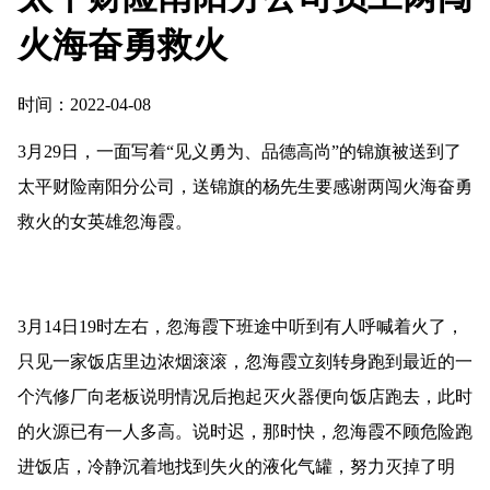
火海奋勇救火
时间：2022-04-08
3月29日，一面写着“见义勇为、品德高尚”的锦旗被送到了
太平财险南阳分公司，送锦旗的杨先生要感谢两闯火海奋勇
救火的女英雄忽海霞。
3月14日19时左右，忽海霞下班途中听到有人呼喊着火了，
只见一家饭店里边浓烟滚滚，忽海霞立刻转身跑到最近的一
个汽修厂向老板说明情况后抱起灭火器便向饭店跑去，此时
的火源已有一人多高。说时迟，那时快，忽海霞不顾危险跑
进饭店，冷静沉着地找到失火的液化气罐，努力灭掉了明