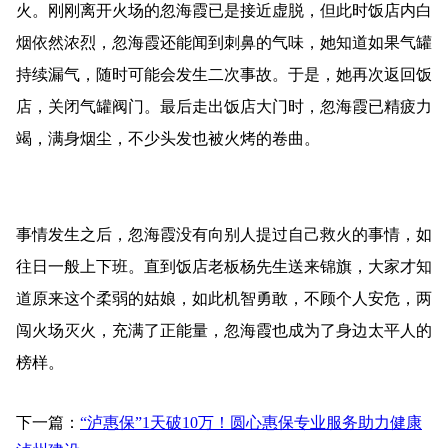
火。刚刚离开火场的忽海霞已是接近虚脱，但此时饭店内白
烟依然浓烈，忽海霞还能闻到刺鼻的气味，她知道如果气罐
持续漏气，随时可能会发生二次事故。于是，她再次返回饭
店，关闭气罐阀门。最后走出饭店大门时，忽海霞已精疲力
竭，满身烟尘，不少头发也被火烤的卷曲。
事情发生之后，忽海霞没有向别人提过自己救火的事情，如
往日一般上下班。直到饭店老板杨先生送来锦旗，大家才知
道原来这个柔弱的姑娘，如此机智勇敢，不顾个人安危，两
闯火场灭火，充满了正能量，忽海霞也成为了身边太平人的
榜样。
下一篇：
“泸惠保”1天破10万！圆心惠保专业服务助力健康