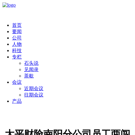
首页
要闻
公司
人物
科技
专栏
石头说
见闻录
茶歇
会议
近期会议
往期会议
产品
太平财险南阳分公司员工两闯