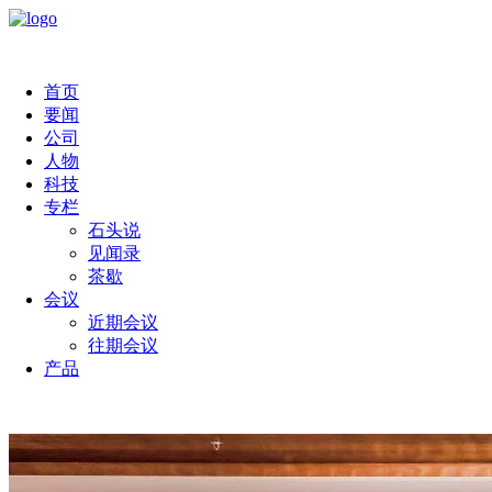
首页
要闻
公司
人物
科技
专栏
石头说
见闻录
茶歇
会议
近期会议
往期会议
产品