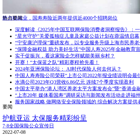
助力稳就业，国寿寿险近两年提供近4000个招聘岗位
热点要闻
深度解读《2025年中国互联网保险消费者洞察报告》：
“星光守护”关爱孤独症儿童及家庭公益计划在蓉温情启幕
“宁安康沪理保”重磅发布，以专业服务升级上海市民养老
“保障金融权益 助力美好生活”中国人寿2025年金融教
实干促振兴，看这家险企怎样赋能美丽乡村？
开赛！“太保蓝之队”精彩赛程抢先看！
2024年亚洲保险论坛： AI时代保险人何去何从？
中国人寿寿险公司荣获“上市公司2022年报业绩说明会最
水滴公司2023年Q3营收6.86亿元 连续7个季度实现盈利
中国太平举办“港人湾区养老太平方案发布会”暨“香港金
“上市20年 媒体看国寿”调研采访与新闻发布活动走进福
服务国家战略 做网络安全保险领域的 综合解决方案提供
要闻
护航亚运 太保服务精彩纷呈
7·8全国保险公众宣传日
2022-07-08