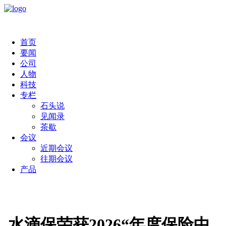
首页
要闻
公司
人物
科技
专栏
石头说
见闻录
茶歇
会议
近期会议
往期会议
产品
水滴保荣获2026“年度保险中