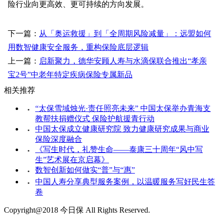
险行业向更高效、更可持续的方向发展。
下一篇：
从「奥运救援」到「全周期风险减量」：远盟如何
用数智健康安全服务，重构保险底层逻辑
上一篇：
启新聚力，德华安顾人寿与水滴保联合推出“孝亲
宝2号”中老年特定疾病保险专属新品
相关推荐
“太保雪域烛光·责任照亮未来” 中国太保举办青海支
●
教帮扶捐赠仪式 保险护航援青行动
中国太保成立健康研究院 致力健康研究成果与商业
●
保险深度融合
《写生时代，礼赞生命——泰康三十周年“风中写
●
生”艺术展在京启幕》
数智创新如何做实“普”与“惠”
●
中国人寿分享典型服务案例，以温暖服务写好民生答
●
卷
Copyright@2018 今日保 All Rights Reserved.