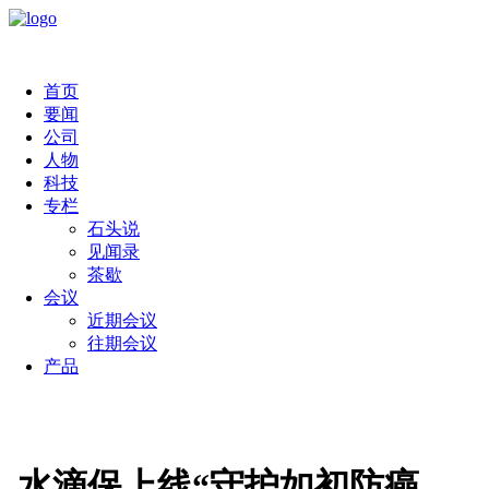
首页
要闻
公司
人物
科技
专栏
石头说
见闻录
茶歇
会议
近期会议
往期会议
产品
水滴保上线“守护如初防癌