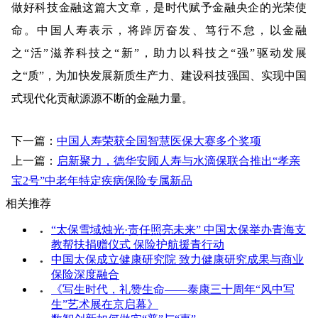
做好科技金融这篇大文章，是时代赋予金融央企的光荣使
命。中国人寿表示，将踔厉奋发、笃行不怠，以金融
之“活”滋养科技之“新”，助力以科技之“强”驱动发展
之“质”，为加快发展新质生产力、建设科技强国、实现中国
式现代化贡献源源不断的金融力量。
下一篇：
中国人寿荣获全国智慧医保大赛多个奖项
上一篇：
启新聚力，德华安顾人寿与水滴保联合推出“孝亲
宝2号”中老年特定疾病保险专属新品
相关推荐
“太保雪域烛光·责任照亮未来” 中国太保举办青海支
●
教帮扶捐赠仪式 保险护航援青行动
中国太保成立健康研究院 致力健康研究成果与商业
●
保险深度融合
《写生时代，礼赞生命——泰康三十周年“风中写
●
生”艺术展在京启幕》