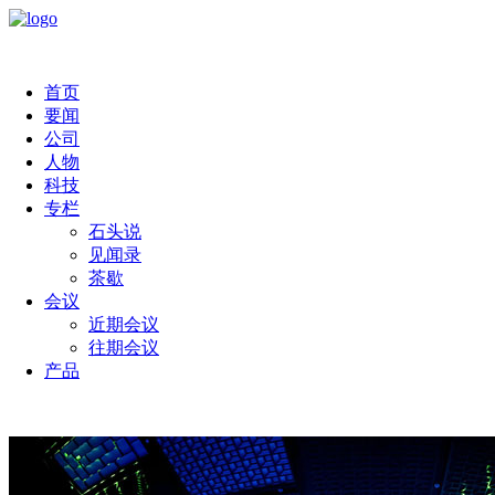
首页
要闻
公司
人物
科技
专栏
石头说
见闻录
茶歇
会议
近期会议
往期会议
产品